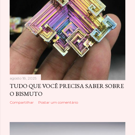
e
n
s
agosto 18, 2025
TUDO QUE VOCÊ PRECISA SABER SOBRE
O BISMUTO
Compartilhar
Postar um comentário