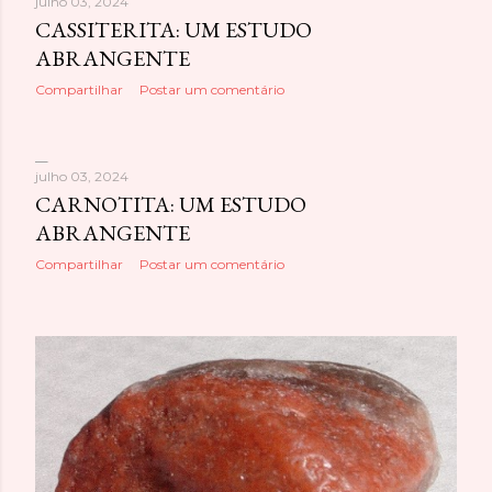
julho 03, 2024
e
CASSITERITA: UM ESTUDO
ABRANGENTE
n
Compartilhar
Postar um comentário
s
julho 03, 2024
CARNOTITA: UM ESTUDO
ABRANGENTE
Compartilhar
Postar um comentário