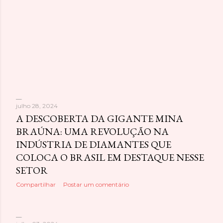
julho 28, 2024
P
A DESCOBERTA DA GIGANTE MINA
BRAÚNA: UMA REVOLUÇÃO NA
o
INDÚSTRIA DE DIAMANTES QUE
s
COLOCA O BRASIL EM DESTAQUE NESSE
SETOR
t
Compartilhar
Postar um comentário
a
g