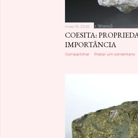
e
n
maio 13, 2025
s
COESITA: PROPRIEDA
IMPORTÂNCIA
Compartilhar
Postar um comentário