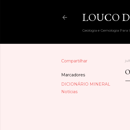
LOUCO D
Geologia e Gemologia Para I
Compartilhar
ju
O
Marcadores
DICIONÁRIO MINERAL
Notícias