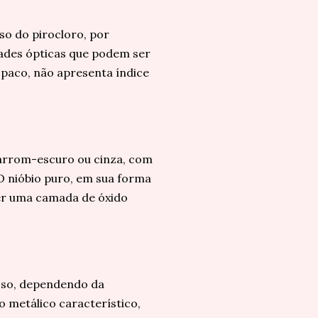
so do pirocloro, por
edades ópticas que podem ser
opaco, não apresenta índice
marrom-escuro ou cinza, com
O nióbio puro, em sua forma
ver uma camada de óxido
noso, dependendo da
o metálico característico,