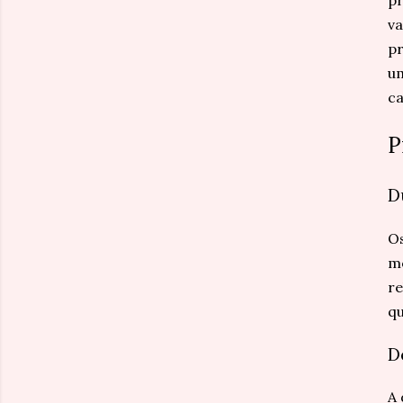
pr
va
pr
um
ca
P
D
Os
mo
re
qu
D
A 