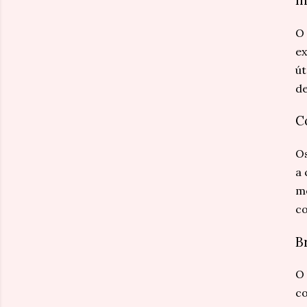
O 
ex
út
de
C
Os
a 
me
co
B
O 
co