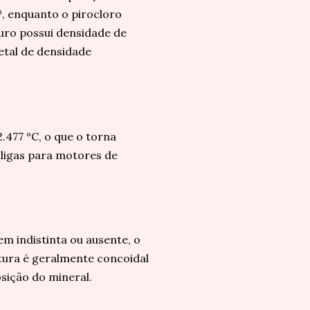
³, enquanto o pirocloro
puro possui densidade de
etal de densidade
.477 °C, o que o torna
ligas para motores de
m indistinta ou ausente, o
atura é geralmente concoidal
sição do mineral.