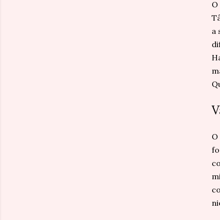
O 
Tâ
a 
di
Ha
ma
Qu
V
O 
fo
co
mi
co
ni