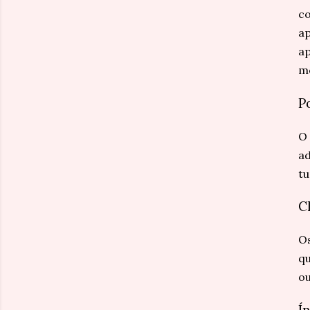
co
ap
ap
m
P
O 
ad
tu
C
Os
qu
ou
Í