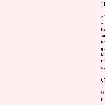
H
A 
id
In
su
Ro
ga
Mu
Br
de
C
O 
pe