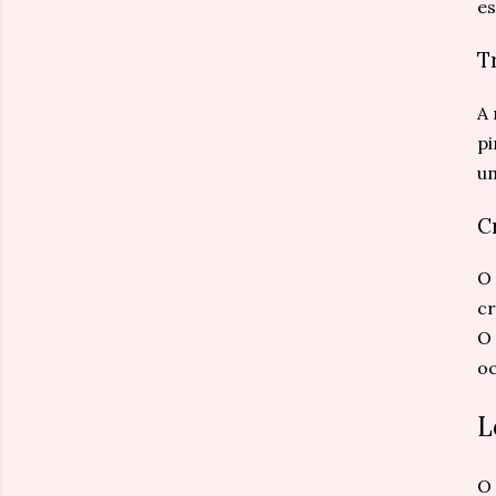
es
T
A 
pi
um
C
O 
cr
O 
oc
L
O 