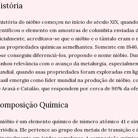
istória
história do nióbio começou no início do século XIX, quand
entificou o elemento em amostras de columbita enviadas 
icialmente, acreditava-se que o nióbio e o tântalo eram 
as propriedades químicas semelhantes. Somente em 1846,
se conseguiu diferenciá-los, propondo o nome nióbio. Dur
nhou relevância com o avanço da metalurgia, especialme
ndial, quando suas propriedades foram exploradas em liga
asil emergiu como líder mundial na produção de nióbio, 
 Araxá e Catalão, que respondem por cerca de 90% da ofer
omposição Química
nióbio é um elemento químico de número atômico 41 e sím
riódica. Ele pertence ao grupo dos metais de transição e