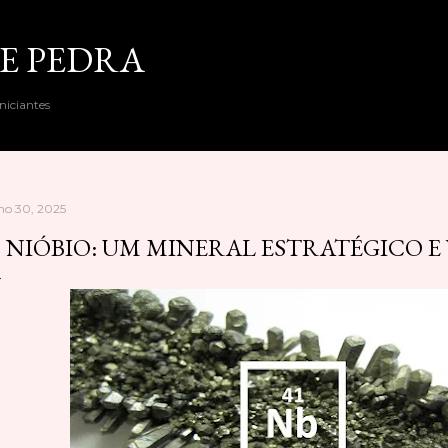
Pular para o conteúdo principal
E PEDRA
niciantes
lho 30, 2025
 NIÓBIO: UM MINERAL ESTRATÉGICO E