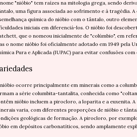
nome "nióbio" tem raízes na mitologia grega, sendo deriva
ntalo, uma figura associada ao sofrimento e à tragédia. A
semelhança química do nióbio com o tântalo, outro elemen
ficuldades iniciais em diferenciá-los. O nióbio foi descobe
tchett, que o nomeou inicialmente de "colúmbio", em refe
s o nome nióbio foi oficialmente adotado em 1949 pela Un
ímica Pura e Aplicada (IUPAC) para evitar confusões com 
ariedades
nióbio ocorre principalmente em minerais como a columbit
rmam a série columbita-tantalita, conhecida como "coltan
ntêm nióbio incluem a pirocloro, a loparita e a euxenita.
nerais varia, com diferentes proporções de nióbio e tânt
ndições geológicas de formação. A pirocloro, por exemplo
óbio em depósitos carbonatíticos, sendo amplamente explo