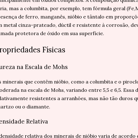
incipalmente em óxidos complexos. A composição química
ria, mas a columbita, por exemplo, tem fórmula geral (Fe,
esença de ferro, manganês, nióbio e tântalo em proporções
 metal cinza-prateado, dúctil e resistente à corrosão, d
mada protetora de óxido em sua superfície.
ropriedades Físicas
ureza na Escala de Mohs
 minerais que contêm nióbio, como a columbita e o piroc
derada na escala de Mohs, variando entre 5,5 e 6,5. Essa 
lativamente resistentes a arranhões, mas não tão duros 
artzo ou o diamante.
ensidade Relativa
densidade relativa dos minerais de nióbio varia de acord