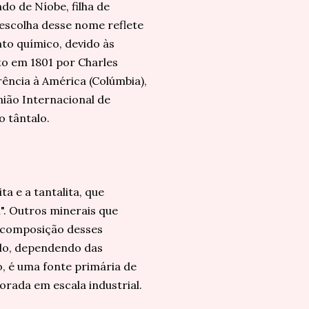
do de Níobe, filha de
 escolha desse nome reflete
to químico, devido às
rto em 1801 por Charles
rência à América (Colúmbia),
ião Internacional de
o tântalo.
a e a tantalita, que
". Outros minerais que
 A composição desses
alo, dependendo das
, é uma fonte primária de
rada em escala industrial.