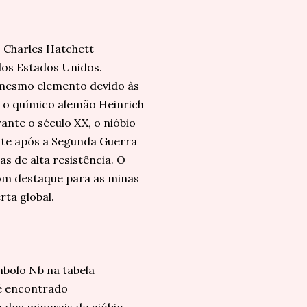
o Charles Hatchett
dos Estados Unidos.
o mesmo elemento devido às
 o químico alemão Heinrich
ante o século XX, o nióbio
nte após a Segunda Guerra
s de alta resistência. O
com destaque para as minas
ta global.
bolo Nb na tabela
 é encontrado