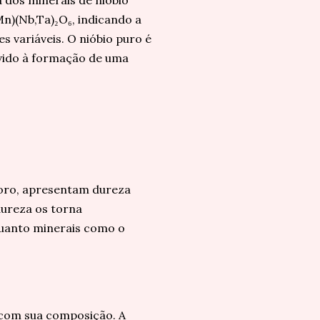
 dos minerais de nióbio
Mn)(Nb,Ta)₂O₆, indicando a
 variáveis. O nióbio puro é
evido à formação de uma
loro, apresentam dureza
dureza os torna
quanto minerais como o
o com sua composição. A