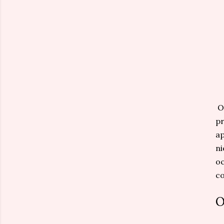
O 
pr
ap
ni
oc
co
O