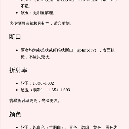
不显。
软玉：无明显解理。
这使得两者都极具韧性，适合雕刻。
断口
两者均为参差状或纤维状断口（splintery），表面粗
糙，不呈贝壳状。
折射率
软玉：1.606–1.632
硬玉（翡翠）：1.654–1.693
翡翠折射率更高，光泽更强。
颜色
软玉：以白色（羊脂白）、青色、碧绿、黄色、黑色为