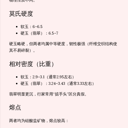
物理性质不同。
莫氏硬度
软玉：6–6.5
硬玉（翡翠）：6.5–7
硬玉略硬，但两者均属中等硬度，韧性极强（纤维交织结构使
其不易碎裂）。
相对密度（比重）
软玉：2.9–3.1（通常2.95左右）
硬玉（翡翠）：3.24–3.43（通常3.33左右）
翡翠明显更沉，行家常用“掂手头”区分真假。
熔点
两者均为硅酸盐矿物，熔点较高：