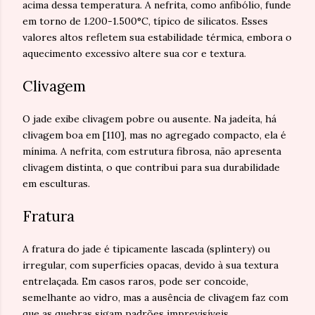
acima dessa temperatura. A nefrita, como anfibólio, funde
em torno de 1.200-1.500°C, típico de silicatos. Esses
valores altos refletem sua estabilidade térmica, embora o
aquecimento excessivo altere sua cor e textura.
Clivagem
O jade exibe clivagem pobre ou ausente. Na jadeíta, há
clivagem boa em [110], mas no agregado compacto, ela é
mínima. A nefrita, com estrutura fibrosa, não apresenta
clivagem distinta, o que contribui para sua durabilidade
em esculturas.
Fratura
A fratura do jade é tipicamente lascada (splintery) ou
irregular, com superfícies opacas, devido à sua textura
entrelaçada. Em casos raros, pode ser concoide,
semelhante ao vidro, mas a ausência de clivagem faz com
que as quebras sigam padrões imprevisíveis.