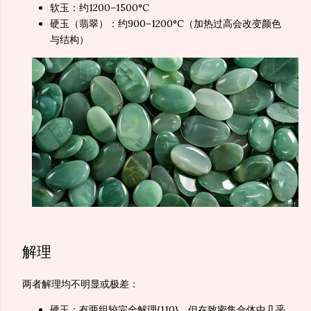
软玉：约1200–1500°C
硬玉（翡翠）：约900–1200°C（加热过高会改变颜色
与结构）
解理
两者解理均不明显或极差：
硬玉：有两组较完全解理{110}，但在致密集合体中几乎