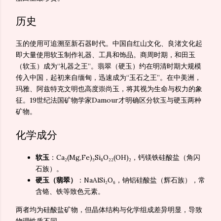
历史
玉的使用可追溯至新石器时代。中国自红山文化、良渚文化起
即大量使用软玉制作礼器、工具和饰品。商周时期，和田玉
（软玉）成为“礼器之王”。翡翠（硬玉）约在明清时期大规模
传入中国，起初来自缅甸，迅速成为“玉石之王”。在中美洲，
玛雅、阿兹特克文明也高度崇尚玉，将其视为生命与权力的象
征。19世纪法国矿物学家Damour才明确区分软玉与硬玉两种
矿物。
化学成分
软玉
：Ca₂(Mg,Fe)₅Si₈O₂₂(OH)₂，钙镁铁硅酸盐（角闪
石族）。
硬玉（翡翠）
：NaAlSi₂O₆，钠铝硅酸盐（辉石族），常
含铬、铁等致色元素。
两者均为硅酸盐矿物，但晶体结构与化学组成差异明显，导致