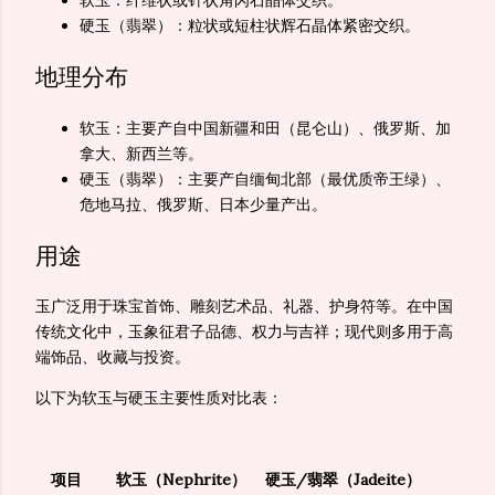
硬玉（翡翠）：粒状或短柱状辉石晶体紧密交织。
地理分布
软玉：主要产自中国新疆和田（昆仑山）、俄罗斯、加
拿大、新西兰等。
硬玉（翡翠）：主要产自缅甸北部（最优质帝王绿）、
危地马拉、俄罗斯、日本少量产出。
用途
玉广泛用于珠宝首饰、雕刻艺术品、礼器、护身符等。在中国
传统文化中，玉象征君子品德、权力与吉祥；现代则多用于高
端饰品、收藏与投资。
以下为软玉与硬玉主要性质对比表：
项目
软玉（Nephrite）
硬玉/翡翠（Jadeite）