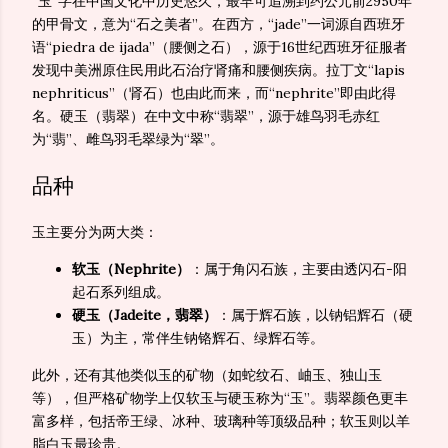
“玉”字在中国文化中历史悠久，最早可追溯到约公元前2950年
的甲骨文，意为“石之美者”。在西方，“jade”一词源自西班牙
语“piedra de ijada”（腰侧之石），源于16世纪西班牙征服者
发现中美洲原住民用此石治疗肾痛和腰侧疾病。拉丁文“lapis
nephriticus”（肾石）也由此而来，而“nephrite”即由此得
名。硬玉（翡翠）在中文中称“翡翠”，源于雄鸟羽毛赤红
为“翡”、雌鸟羽毛翠绿为“翠”。
品种
玉主要分为两大类：
软玉（Nephrite）
：属于角闪石族，主要由透闪石-阳
起石系列组成。
硬玉（Jadeite，翡翠）
：属于辉石族，以钠铝辉石（硬
玉）为主，常伴生钠铬辉石、绿辉石等。
此外，还有其他类似玉的矿物（如蛇纹石、岫玉、独山玉
等），但严格矿物学上仅软玉与硬玉称为“玉”。翡翠颜色更丰
富多样，包括帝王绿、冰种、玻璃种等顶级品种；软玉则以羊
脂白玉最珍贵。