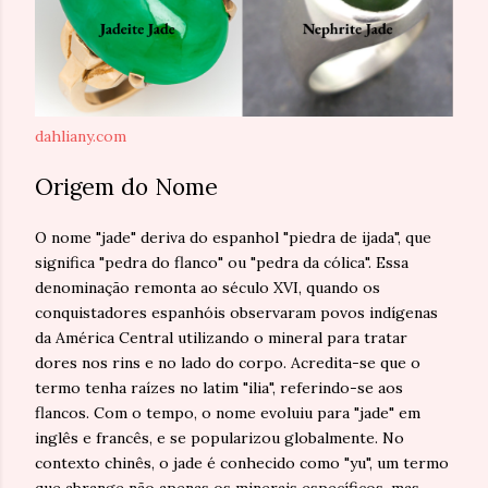
dahliany.com
Origem do Nome
O nome "jade" deriva do espanhol "piedra de ijada", que
significa "pedra do flanco" ou "pedra da cólica". Essa
denominação remonta ao século XVI, quando os
conquistadores espanhóis observaram povos indígenas
da América Central utilizando o mineral para tratar
dores nos rins e no lado do corpo. Acredita-se que o
termo tenha raízes no latim "ilia", referindo-se aos
flancos. Com o tempo, o nome evoluiu para "jade" em
inglês e francês, e se popularizou globalmente. No
contexto chinês, o jade é conhecido como "yu", um termo
que abrange não apenas os minerais específicos, mas