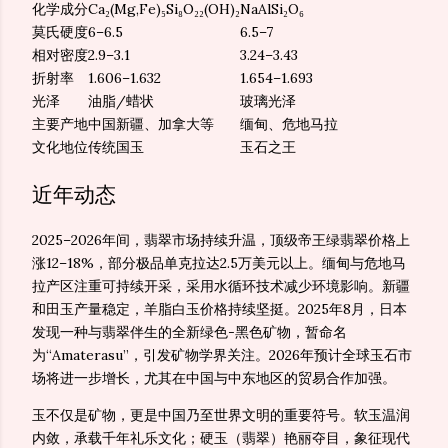
化学成分
Ca₂(Mg,Fe)₅Si₈O₂₂(OH)₂
NaAlSi₂O₆
莫氏硬度
6–6.5
6.5–7
相对密度
2.9–3.1
3.24–3.43
折射率
1.606–1.632
1.654–1.693
光泽
油脂/蜡状
玻璃光泽
主要产地
中国新疆、加拿大等
缅甸、危地马拉
文化地位
传统国玉
玉石之王
近年动态
2025–2026年间，翡翠市场持续升温，顶级帝王绿翡翠价格上
涨12–18%，部分极品单克拉达2.5万美元以上。缅甸与危地马
拉产区注重可持续开采，采用水循环技术减少环境影响。新疆
和田玉产量稳定，羊脂白玉价格持续坚挺。2025年8月，日本
发现一种与翡翠伴生的全新绿色-黑色矿物，暂命名
为“Amaterasu”，引发矿物学界关注。2026年预计全球玉石市
场将进一步增长，尤其在中国与中东地区的贸易合作加强。
玉不仅是矿物，更是中国乃至世界文明的重要符号。软玉温润
内敛，承载千年礼乐文化；硬玉（翡翠）艳丽夺目，象征现代