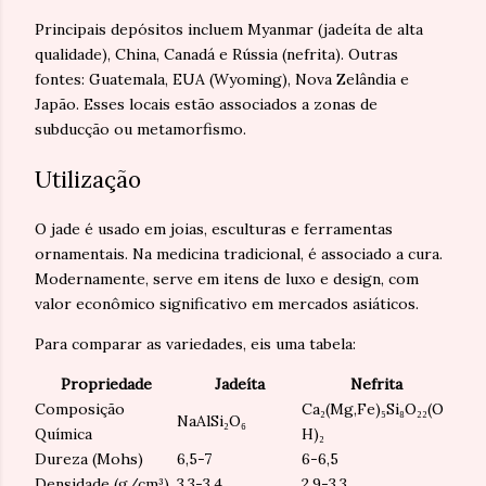
Principais depósitos incluem Myanmar (jadeíta de alta
qualidade), China, Canadá e Rússia (nefrita). Outras
fontes: Guatemala, EUA (Wyoming), Nova Zelândia e
Japão. Esses locais estão associados a zonas de
subducção ou metamorfismo.
Utilização
O jade é usado em joias, esculturas e ferramentas
ornamentais. Na medicina tradicional, é associado a cura.
Modernamente, serve em itens de luxo e design, com
valor econômico significativo em mercados asiáticos.
Para comparar as variedades, eis uma tabela:
Propriedade
Jadeíta
Nefrita
Composição
Ca₂(Mg,Fe)₅Si₈O₂₂(O
NaAlSi₂O₆
Química
H)₂
Dureza (Mohs)
6,5-7
6-6,5
Densidade (g/cm³)
3,3-3,4
2,9-3,3