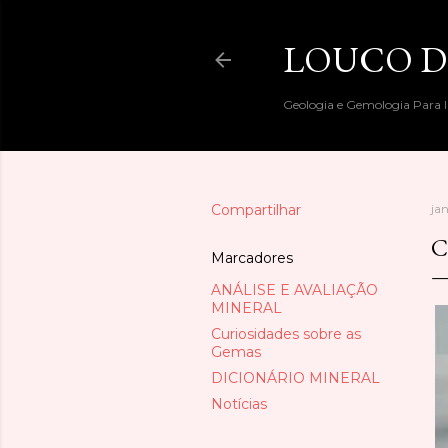
LOUCO D
Geologia e Gemologia Para I
Compartilhar
ja
C
Marcadores
ANÁLISE E AVALIAÇÃO
MINERAL
Curiosidades sobre as
Gemas
DICIONÁRIO MINERAL
Notícias