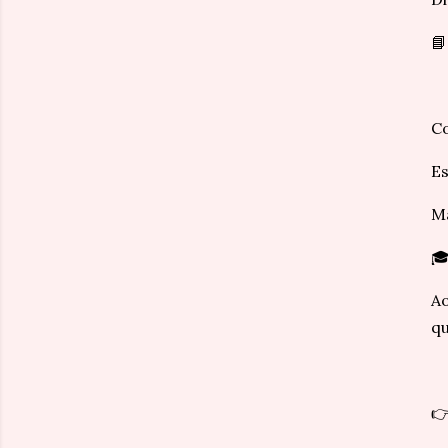
📘
Co
Es
Ma
🎓
Ao
qu
👉