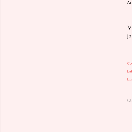
Ac
💡
jo
Co
Lab
Lo
C