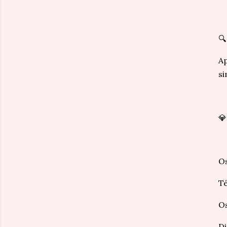
🔍
Ap
si
💎
Os
Té
Os
Di