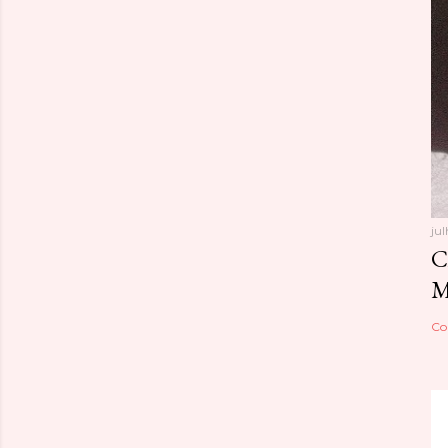
ju
C
M
Co